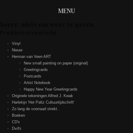
MENU
Sorry, niets om weer te geven.
Productcategorieën
Vinyl
Nieuw
Herman van Veen ART
New small painting on paper (original)
Greetingcards
Postcards
Artist Notebook
Happy New Year Greetingcards
Originele tekeningen Alfred J. Kwak
Harlekijn 'Het Paltz Cultuurtijdschrift'
Zo lang de voorraad strekt..
Boeken
CD's
Dvd's