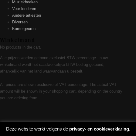
Muziekboeken
Voor kinderen
Andere artiesten
Diversen
Kamergeuren
Winkelmand
No products in the cart.
Alle prijzen worden getoond exclusief BTW-percentage. In uw
winkelmand wordt het daadwerkelijke BTW-bedrag getoond,
afhankelijk van het land waarvandaan u bestelt.
–
All prices are shown exclusive of VAT percentage. The actual VAT
amount will be shown in your shopping cart, depending on the country
you are ordering from.
Deze website werkt volgens de
privacy- en cookieverklaring
.