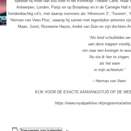
speelde hij meer dan 600 keer in het Koninklijk Theater Carré, maar o
Antwerpen, Londen, Parijs en op Broadway en in de Carnegie Hall i
honderdtachtig cd’s, met daarop nummers als ‘Hilversum 3’, ‘Toveren’, ‘A
‘Herman van Veen Plus’, waarop hij samen met eigentijdse artiesten zi
Maan, Joost, Roxeanne Hazes, André van Duin en zijn dochters Ann
“Als kind schuifelden we
aan deze trappen voorbij
om naar een koningin te wui
Nu sta ik hier te zingen,
als het ware
in mijn achtertuin.”
–
Herman van Veen.
KIJK VOOR DE EXACTE AANVANGSTIJD OP DE WEB
https://www.royalparklive.nl/programma/arti
Toevoegen aan kalender