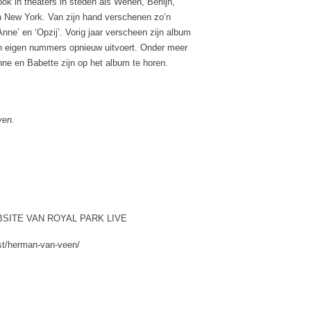
ok in theaters in steden als Wenen, Berlijn,
n New York. Van zijn hand verschenen zo’n
nne’ en ‘Opzij’. Vorig jaar verscheen zijn album
jn eigen nummers opnieuw uitvoert. Onder meer
e en Babette zijn op het album te horen.
,
ven.
SITE VAN ROYAL PARK LIVE
est/herman-van-veen/