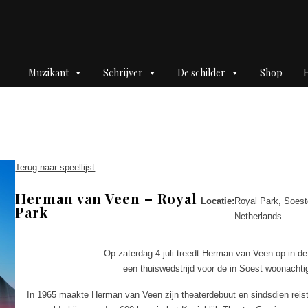
Muzikant
Schrijver
De schilder
Shop
H
Terug naar speellijst
Herman van Veen – Royal
Locatie:
Royal Park, Soestd
Park
Netherlands
Op zaterdag 4 juli treedt Herman van Veen op in de 
een thuiswedstrijd voor de in Soest woonacht
In 1965 maakte Herman van Veen zijn theaterdebuut en sindsdien reist 