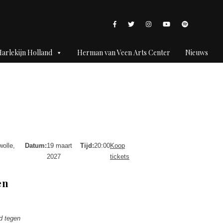
arlekijn Holland
Herman van Veen Arts Center
Nieuws
wolle,
Datum:
19 maart
Tijd:
20:00
Koop
2027
tickets
en
d tegen