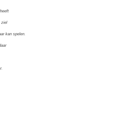
 heeft
 ziel
aar kan spelen.
daar
r.