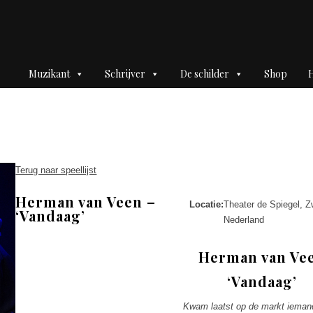
Muzikant
Schrijver
De schilder
Shop
H
Terug naar speellijst
Herman van Veen –
Locatie:
Theater de Spiegel, Z
‘Vandaag’
Nederland
Herman van Ve
‘Vandaag’
Kwam laatst op de markt ieman