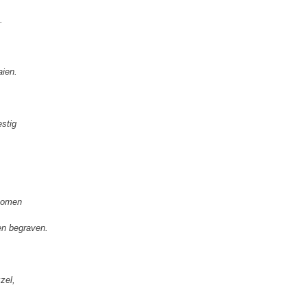
.
aien.
.
estig
.
ekomen
ten begraven.
zel,