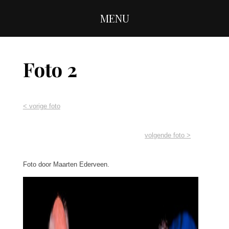
MENU
Foto 2
< vorige foto
volgende foto >
Foto door Maarten Ederveen.